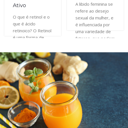
A libido feminina se
Ativo
refere ao desejo
O que é retinol e o
sexual da mulher, e
que é ácido
é influenciada por
retinoico? O Retinol
uma variedade de
é uma forma de
fatores, que podem
vitamina A,
ajudar a pot...
amplamente usada
Leia Mais
em cosméticos e
dermocosmét...
Leia Mais